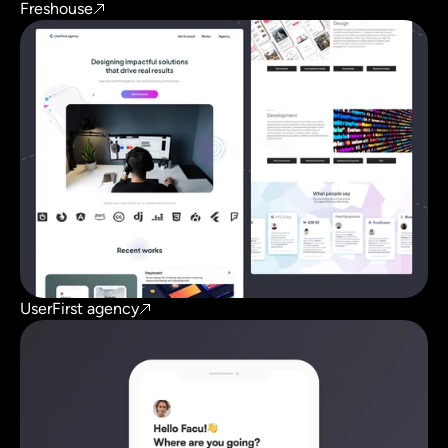
Freshouse
UX por el bien social
UserFirst agency
Landing page 